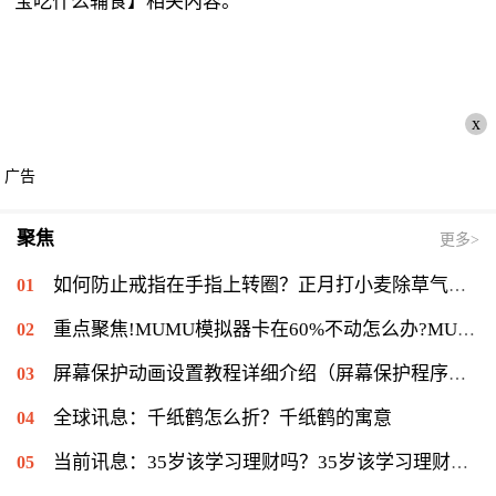
宝吃什么辅食】相关内容。
x
广告
聚焦
更多>
如何防止戒指在手指上转圈？正月打小麦除草气温多少能打？ 全球短讯
重点聚焦!MUMU模拟器卡在60%不动怎么办?MUMU模拟器卡在60%的解决流程
屏幕保护动画设置教程详细介绍（屏幕保护程序等待时间怎么设置）|当前速读
全球讯息：千纸鹤怎么折？千纸鹤的寓意
当前讯息：35岁该学习理财吗？35岁该学习理财会不会太迟？