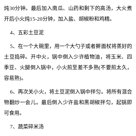
炖30分钟。最后加入南瓜、山药和剩下的高汤，大火煮
开后小火炖15-20分钟，加入盐、胡椒粉和鸡精。
4、五彩土豆泥
5、在一个大碗里，用一个大勺子或者擀面杖将蒸好的
土豆捣碎。开中火，锅中倒入少许植物油，将玉米、四
季豆、火腿倒入锅中，小火煎至差不多熟(不要煎太久，
容易熟)。
6、再次关小火，将土豆泥倒入锅中拌匀。将所有混合
物翻炒一会儿。最后倒入少许盐和黑胡椒拌匀，起锅即
可食用。
7、蔬菜碎米汤