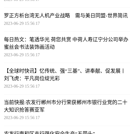
罗正方析台湾无人机产业战略 需与美日同盟-世界简讯
2023-06-29 15:56:17
每日热文：笔透华光 荷您共赏 中荷人寿辽宁分公司举办
蜜丝会书法装饰画活动
2023-06-29 15:56:17
【全球时快讯】忆传统、强“三基”、讲奉献、促发展丨
刘飞虎：平凡岗位绽光彩
2023-06-29 15:56:17
当前快报:农发行郴州市分行荣获郴州市银行业党的二十
大知识抢答赛亚军
2023-06-29 15:56:17
农发行南和区支行强化安全生产“五带头”