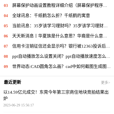
屏幕保护动画设置教程详细介绍（屏幕保护程序等待时间怎么设置）|当前速读
全球讯息：千纸鹤怎么折？千纸鹤的寓意
当前讯息：35岁该学习理财吗？35岁该学习理财会不会太迟？
天天新消息丨华夏族是什么意思？华裔是什么意思：华侨在侨居国生下的子女
信用卡注销征信还会显示吗？银行被12363投诉后果是什么？|环球通讯
ppt自动播放怎么设置关闭？ppt自动播放速度怎么调慢？ 世界报资讯
世界动态:CAD圆角怎么画？cad中如何截图生成图片？
最近更新
更多>
以14.59亿元成交！东莞今年第三宗商住地块竞拍结果出
炉
2023-06-29 15:56:17