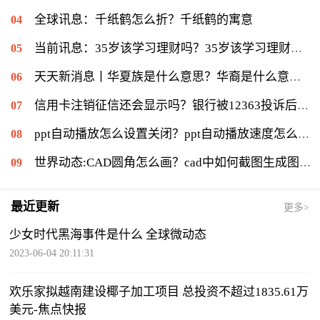
全球讯息：千纸鹤怎么折？千纸鹤的寓意
当前讯息：35岁该学习理财吗？35岁该学习理财会不会太迟？
天天新消息丨华夏族是什么意思？华裔是什么意思：华侨在侨居国生下的子女
信用卡注销征信还会显示吗？银行被12363投诉后果是什么？|环球通讯
ppt自动播放怎么设置关闭？ppt自动播放速度怎么调慢？ 世界报资讯
世界动态:CAD圆角怎么画？cad中如何截图生成图片？
最近更新
更多>
少女时代黑海事件是什么 全球微动态
2023-06-04 20:11:31
欢乐家拟越南建设椰子加工项目 总投资不超过1835.61万
美元-焦点快报