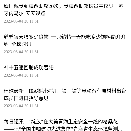
姆巴佩受到梅西助攻20次，受梅西助攻球员中仅少于苏
牙内马尔-天天观点
2023-06-04 20:11:31
鹌鹑每天喂多少食物_一只鹌鹑一天能吃多少饲料简介介
绍_全球时讯
2023-06-04 20:11:31
神十五返回舱成功着陆
2023-06-04 20:11:31
环球最新：IEA将针对锂、镍、钴等电动汽车原材料出台
成员国进口指导意见
2023-06-04 20:11:31
每日短讯：“绽放”在大美青海生态安全一线的格桑花
——记“全国巾帼建功先进集体”青海省生态环境监测中